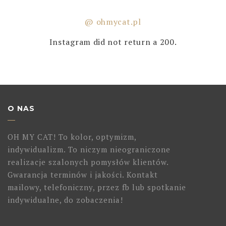
@ ohmycat.pl
Instagram did not return a 200.
O NAS
OH MY CAT! To kolor, optymizm,
indywidualizm. To niczym nieograniczone
realizacje szalonych pomysłów klientów.
Gwarancja terminów i jakości. Kontakt
mailowy, telefoniczny, przez fb lub spotkanie
indywidualne, do zobaczenia!