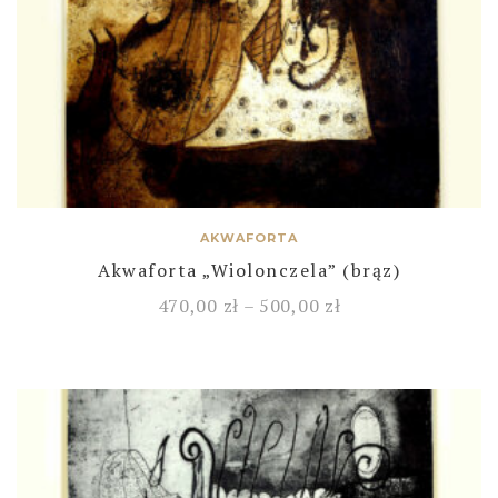
AKWAFORTA
Akwaforta „Wiolonczela” (brąz)
470,00
zł
–
500,00
zł