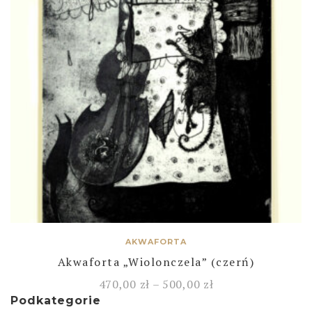
AKWAFORTA
Akwaforta „Wiolonczela” (czerń)
470,00
zł
–
500,00
zł
Podkategorie