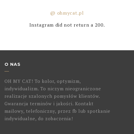
@ ohmycat.pl
Instagram did not return a 200.
O NAS
OH MY CAT! To kolor, optymizm,
indywidualizm. To niczym nieograniczone
realizacje szalonych pomysłów klientów.
Gwarancja terminów i jakości. Kontakt
mailowy, telefoniczny, przez fb lub spotkanie
indywidualne, do zobaczenia!