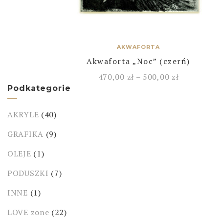
AKWAFORTA
Akwaforta „Noc” (czerń)
470,00
zł
–
500,00
zł
Podkategorie
AKRYLE
(40)
GRAFIKA
(9)
OLEJE
(1)
PODUSZKI
(7)
INNE
(1)
LOVE zone
(22)