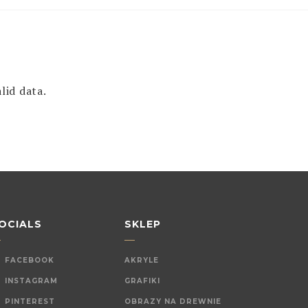
lid data.
OCIALS
SKLEP
FACEBOOK
AKRYLE
INSTAGRAM
GRAFIKI
PINTEREST
OBRAZY NA DREWNIE