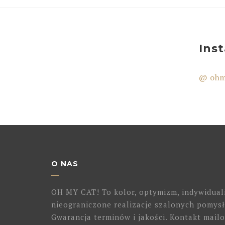
Ins
@ ohm
O NAS
OH MY CAT! To kolor, optymizm, indywidual
nieograniczone realizacje szalonych pomysł
Gwarancja terminów i jakości. Kontakt mailo