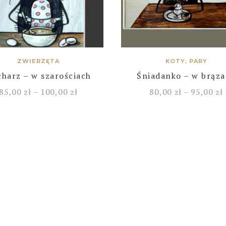
ZWIERZĘTA
KOTY, PARY
harz – w szarościach
Śniadanko – w brąz
85,00
zł
–
100,00
zł
80,00
zł
–
95,00
zł