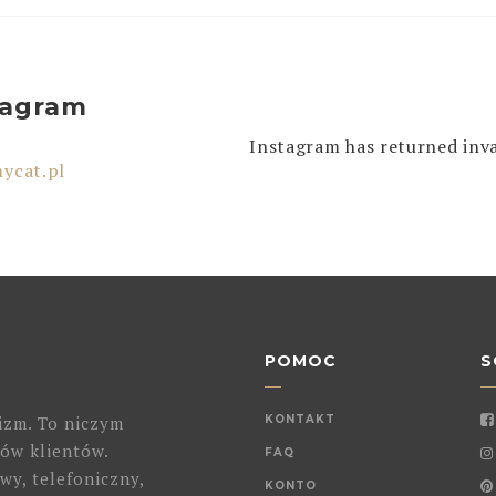
tagram
Instagram has returned inva
ycat.pl
POMOC
S
izm. To niczym
KONTAKT
ów klientów.
FAQ
wy, telefoniczny,
KONTO