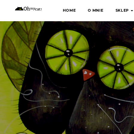
Skip
HOME
O MNIE
SKLEP
to
content