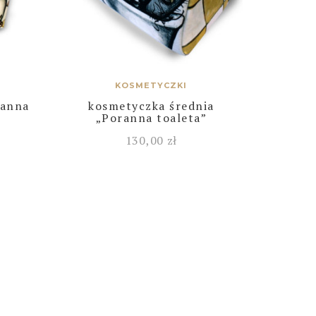
KOSMETYCZKI
ranna
kosmetyczka średnia
„Poranna toaleta”
130,00
zł