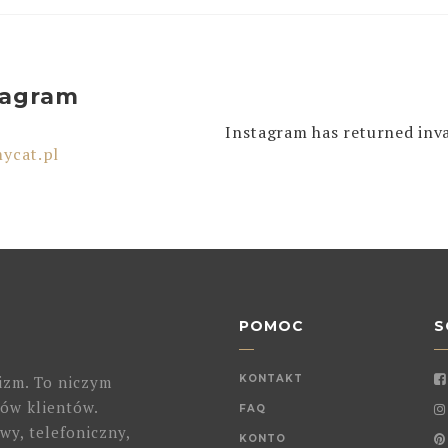
tagram
Instagram has returned inva
ycat.pl
POMOC
S
izm. To niczym
KONTAKT
ów klientów.
FAQ
wy, telefoniczny,
KONTO