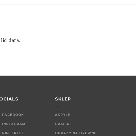
lid data.
OCIALS
SKLEP
FACEBOOK
AKRYLE
INSTAGRAM
GRAFIKI
PINTEREST
OBRAZY NA DREWNIE