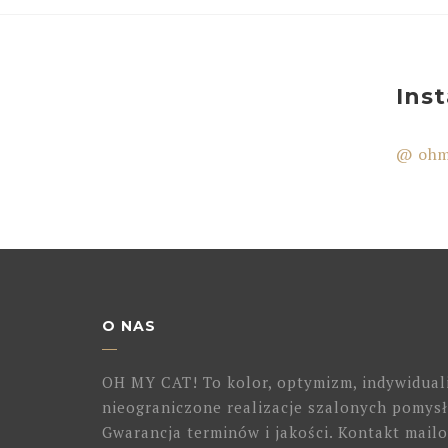
Ins
@ ohm
O NAS
OH MY CAT! To kolor, optymizm, indywidual
nieograniczone realizacje szalonych pomysł
Gwarancja terminów i jakości. Kontakt mailo