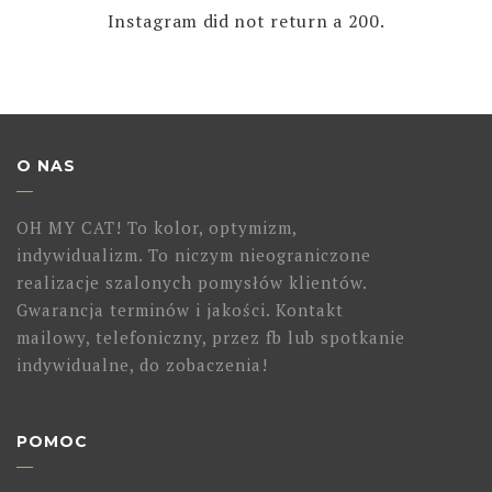
Instagram did not return a 200.
O NAS
OH MY CAT! To kolor, optymizm,
indywidualizm. To niczym nieograniczone
realizacje szalonych pomysłów klientów.
Gwarancja terminów i jakości. Kontakt
mailowy, telefoniczny, przez fb lub spotkanie
indywidualne, do zobaczenia!
POMOC