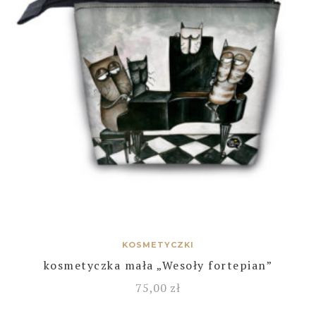
KOSMETYCZKI
kosmetyczka mała „Wesoły fortepian”
75,00
zł