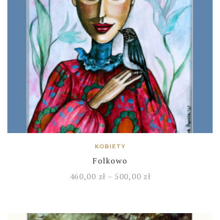
KOBIETY
Folkowo
460,00
zł
–
500,00
zł