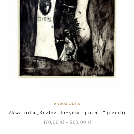
AKWAFORTA
Akwaforta „Rozłóż skrzydła i poleć…” (czerń)
470,00
zł
–
500,00
zł