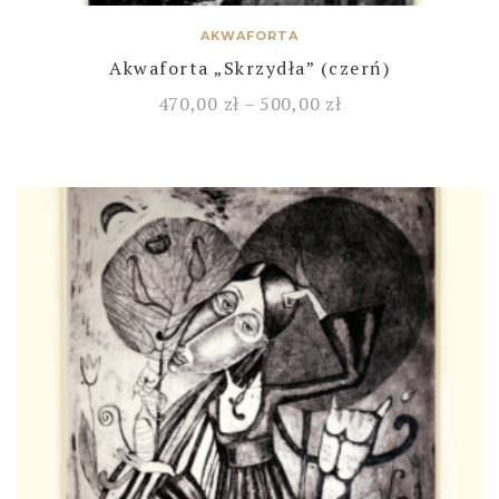
AKWAFORTA
Akwaforta „Skrzydła” (czerń)
470,00
zł
–
500,00
zł