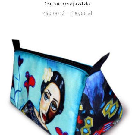
Konna przejażdżka
460,00
zł
–
500,00
zł