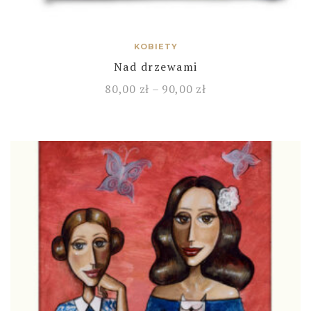
KOBIETY
Nad drzewami
80,00
zł
–
90,00
zł