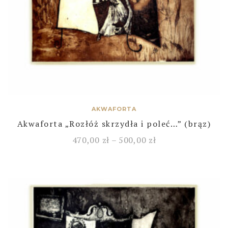
AKWAFORTA
Akwaforta „Rozłóż skrzydła i poleć…” (brąz)
470,00
zł
–
500,00
zł