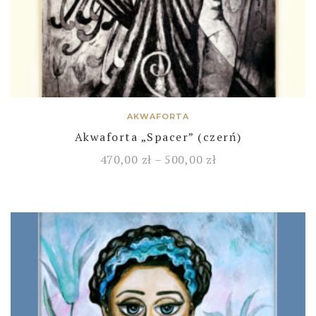
AKWAFORTA
Akwaforta „Spacer” (czerń)
470,00
zł
–
500,00
zł