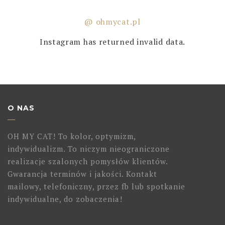
@ ohmycat.pl
Instagram has returned invalid data.
O NAS
OH MY CAT! To kolor, optymizm,
indywidualizm. To niczym nieograniczone
realizacje szalonych pomysłów klientów.
Gwarancja terminów i jakości. Kontakt
mailowy, telefoniczny, przez fb lub spotkanie
indywidualne, do zobaczenia!