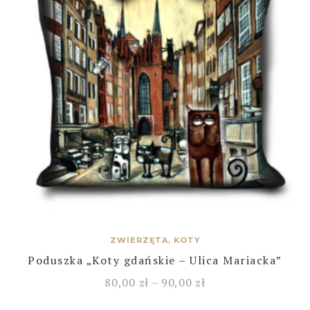
ZWIERZĘTA, KOTY
Poduszka „Koty gdańskie – Ulica Mariacka”
80,00
zł
–
90,00
zł