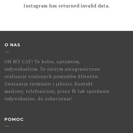
Instagram has returned invalid data.
O NAS
OH MY CAT! To kolor, optymizm,
indywidualizm. To niczym nieograniczone
realizacje szalonych pomysłów klientów.
Gwarancja terminów i jakości. Kontakt
mailowy, telefoniczny, przez fb lub spotkanie
indywidualne, do zobaczenia!
POMOC