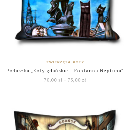
ZWIERZĘTA, KOTY
Poduszka „Koty gdańskie – Fontanna Neptuna”
70,00
zł
–
75,00
zł