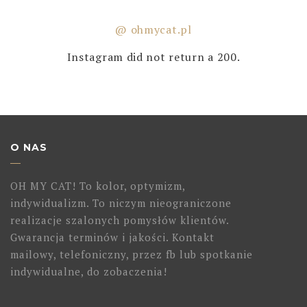
@ ohmycat.pl
Instagram did not return a 200.
O NAS
OH MY CAT! To kolor, optymizm,
indywidualizm. To niczym nieograniczone
realizacje szalonych pomysłów klientów.
Gwarancja terminów i jakości. Kontakt
mailowy, telefoniczny, przez fb lub spotkanie
indywidualne, do zobaczenia!