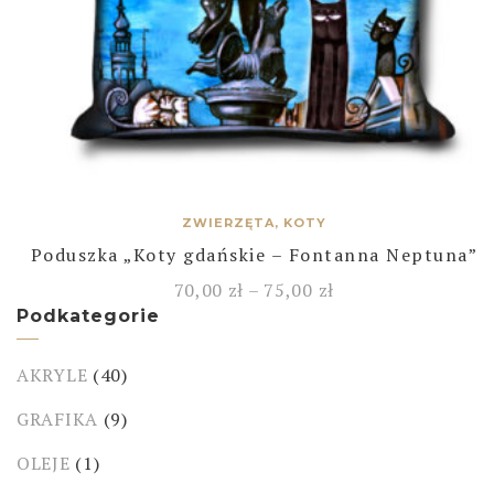
ZWIERZĘTA, KOTY
Poduszka „Koty gdańskie – Fontanna Neptuna”
70,00
zł
–
75,00
zł
Podkategorie
AKRYLE
(40)
GRAFIKA
(9)
OLEJE
(1)