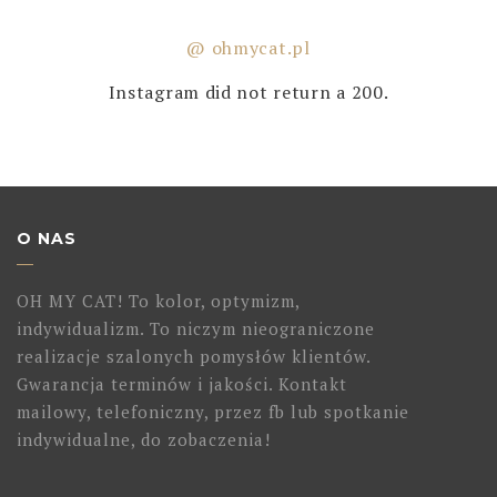
@ ohmycat.pl
Instagram did not return a 200.
O NAS
OH MY CAT! To kolor, optymizm,
indywidualizm. To niczym nieograniczone
realizacje szalonych pomysłów klientów.
Gwarancja terminów i jakości. Kontakt
mailowy, telefoniczny, przez fb lub spotkanie
indywidualne, do zobaczenia!