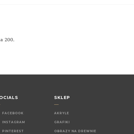
a 200.
OCIALS
SKLEP
FACEBOOK
AKRYLE
INSTAGRAM
GRAFIKI
PINTEREST
OBRAZY NA DREWNIE