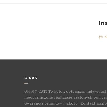
In
@ o
O NAS
OH MY CAT! To kolor, optymizm, indywidual
nieograniczone realizacje szalonych pomysł
Gwarancja terminów i jakości. Kontakt mailo