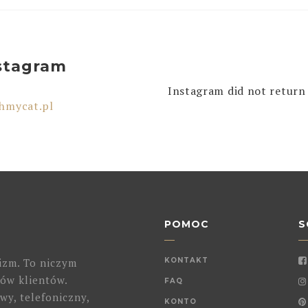
stagram
Instagram did not return 
hmycat.pl
POMOC
S
izm. To niczym
KONTAKT
ów klientów.
FAQ
wy, telefoniczny,
KONTO