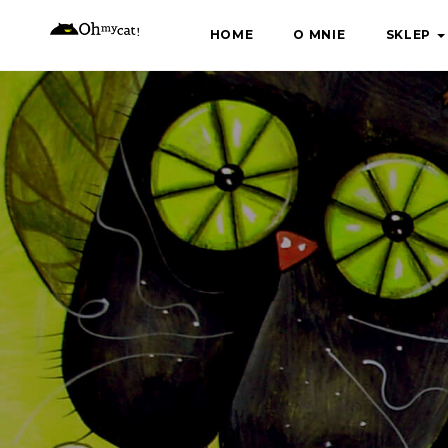
Skip
HOME
O MNIE
SKLEP
to
content