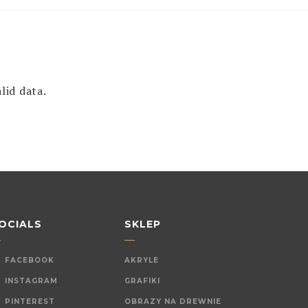
lid data.
OCIALS
SKLEP
FACEBOOK
AKRYLE
INSTAGRAM
GRAFIKI
PINTEREST
OBRAZY NA DREWNIE