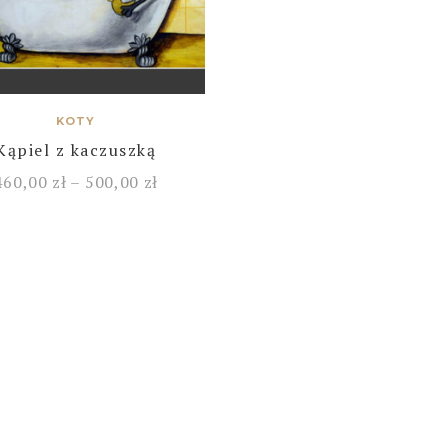
KOTY
Kąpiel z kaczuszką
460,00
zł
–
500,00
zł