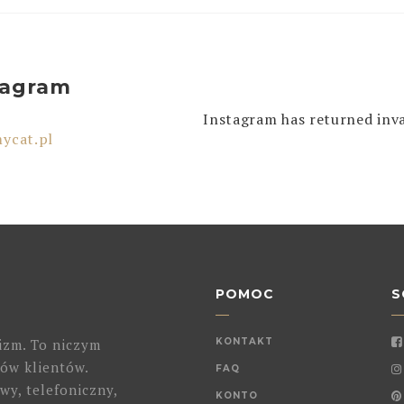
tagram
Instagram has returned inva
ycat.pl
POMOC
S
izm. To niczym
KONTAKT
ów klientów.
FAQ
wy, telefoniczny,
KONTO