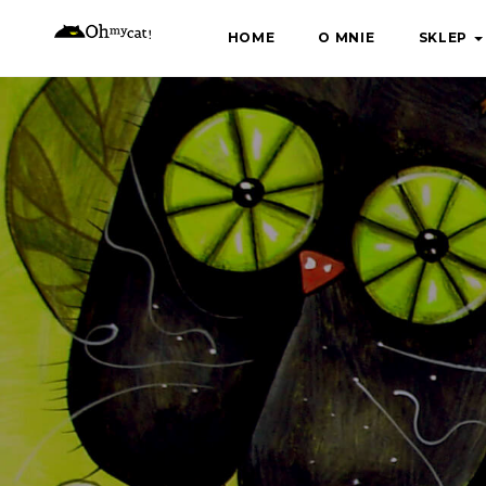
Skip
HOME
O MNIE
SKLEP
to
content