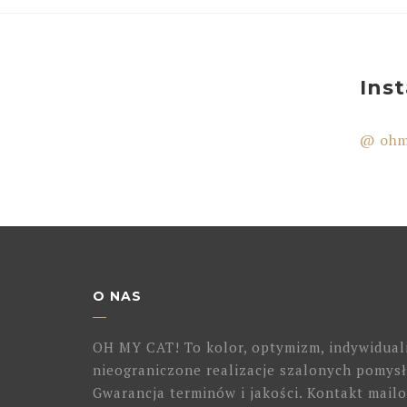
Ins
@ ohm
O NAS
OH MY CAT! To kolor, optymizm, indywidual
nieograniczone realizacje szalonych pomysł
Gwarancja terminów i jakości. Kontakt mailo