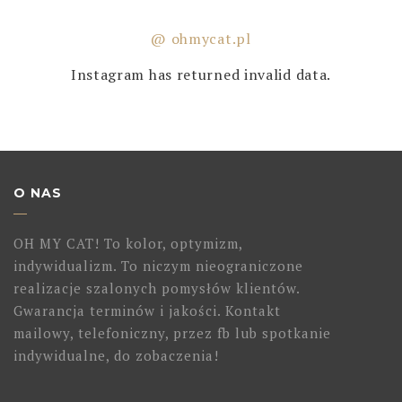
@ ohmycat.pl
Instagram has returned invalid data.
O NAS
OH MY CAT! To kolor, optymizm,
indywidualizm. To niczym nieograniczone
realizacje szalonych pomysłów klientów.
Gwarancja terminów i jakości. Kontakt
mailowy, telefoniczny, przez fb lub spotkanie
indywidualne, do zobaczenia!