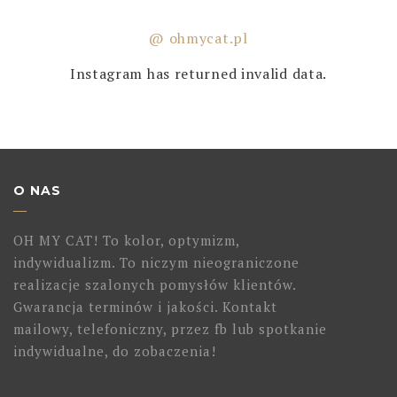
@ ohmycat.pl
Instagram has returned invalid data.
O NAS
OH MY CAT! To kolor, optymizm,
indywidualizm. To niczym nieograniczone
realizacje szalonych pomysłów klientów.
Gwarancja terminów i jakości. Kontakt
mailowy, telefoniczny, przez fb lub spotkanie
indywidualne, do zobaczenia!