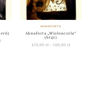
AKWAFORTA
zerń)
Akwaforta „Wiolonczela”
(brąz)
ł
470,00
zł
–
500,00
zł