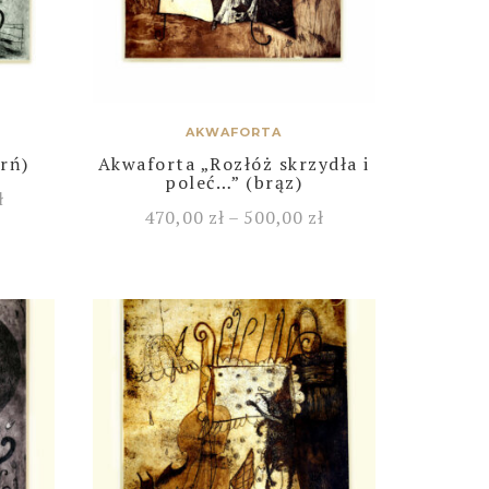
AKWAFORTA
rń)
Akwaforta „Rozłóż skrzydła i
poleć…” (brąz)
ł
470,00
zł
–
500,00
zł