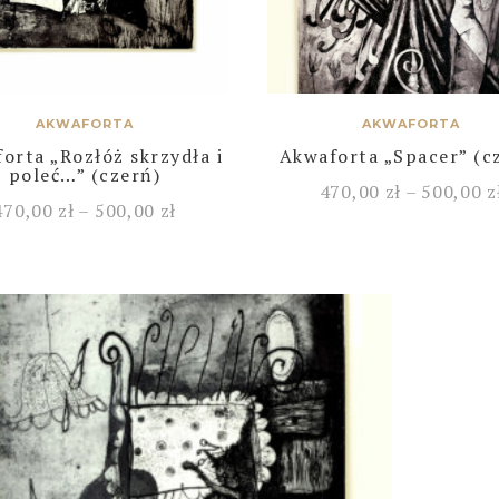
AKWAFORTA
AKWAFORTA
orta „Rozłóż skrzydła i
Akwaforta „Spacer” (c
poleć…” (czerń)
470,00
zł
–
500,00
z
470,00
zł
–
500,00
zł