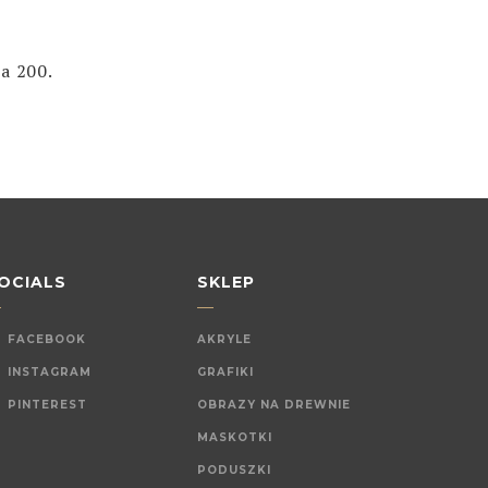
a 200.
OCIALS
SKLEP
FACEBOOK
AKRYLE
INSTAGRAM
GRAFIKI
PINTEREST
OBRAZY NA DREWNIE
MASKOTKI
PODUSZKI