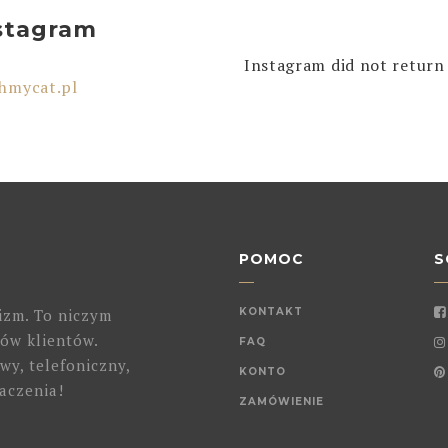
stagram
Instagram did not return 
hmycat.pl
POMOC
S
izm. To niczym
KONTAKT
ów klientów.
FAQ
wy, telefoniczny,
KONTO
aczenia!
ZAMÓWIENIE