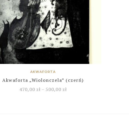
AKWAFORTA
Akwaforta „Wiolonczela” (czerń)
470,00
zł
–
500,00
zł