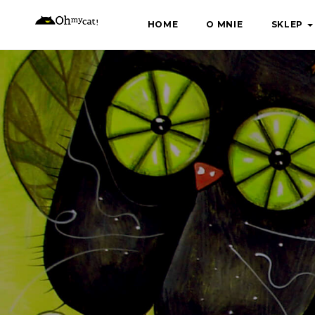
Skip
HOME
O MNIE
SKLEP
to
content