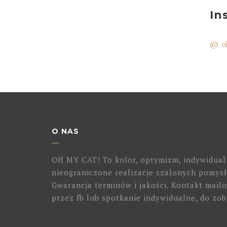
In
@ o
O NAS
OH MY CAT! To kolor, optymizm, indywidual
nieograniczone realizacje szalonych pomysł
Gwarancja terminów i jakości. Kontakt mailo
przez fb lub spotkanie indywidualne, do zob