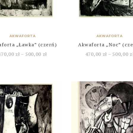
AKWAFORTA
AKWAFORTA
forta „Ławka” (czerń)
Akwaforta „Noc” (cze
470,00
zł
–
500,00
zł
470,00
zł
–
500,00
z