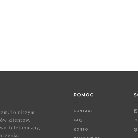
POMOC
S
izm. To niczym
KONTAKT
ów klientów.
FAQ
wy, telefoniczny,
KONTO
aczenia!