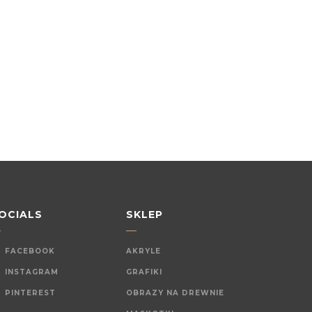
OCIALS
SKLEP
FACEBOOK
AKRYLE
INSTAGRAM
GRAFIKI
PINTEREST
OBRAZY NA DREWNIE