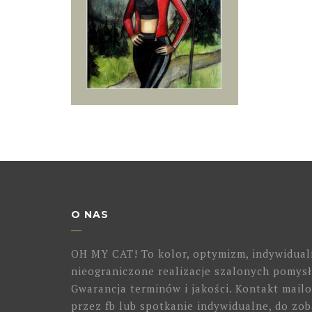
O NAS
OH MY CAT! To kolor, optymizm, indywidual
nieograniczone realizacje szalonych pomysł
Gwarancja terminów i jakości. Kontakt mailo
przez fb lub spotkanie indywidualne, do zob