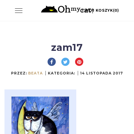
Skip
Toggle
TWÓJ KOSZYK(0)
to
navigation
content
zam17
PRZEZ:
BEATA
KATEGORIA:
14 LISTOPADA 2017