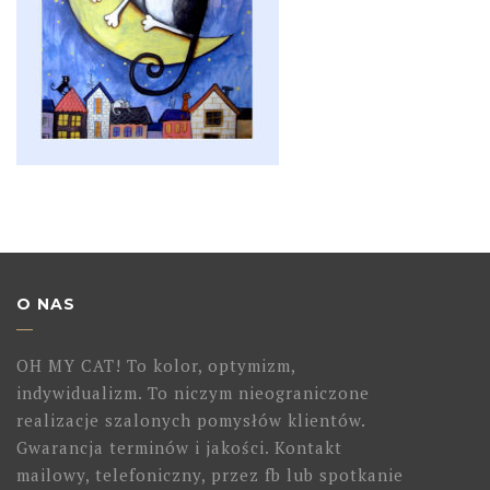
O NAS
OH MY CAT! To kolor, optymizm,
indywidualizm. To niczym nieograniczone
realizacje szalonych pomysłów klientów.
Gwarancja terminów i jakości. Kontakt
mailowy, telefoniczny, przez fb lub spotkanie